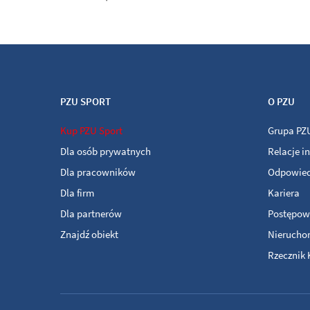
PZU SPORT
O PZU
Kup PZU Sport
Grupa PZ
Dla osób prywatnych
Relacje i
Dla pracowników
Odpowied
Dla firm
Kariera
Dla partnerów
Postępow
Znajdź obiekt
Nierucho
Rzecznik 