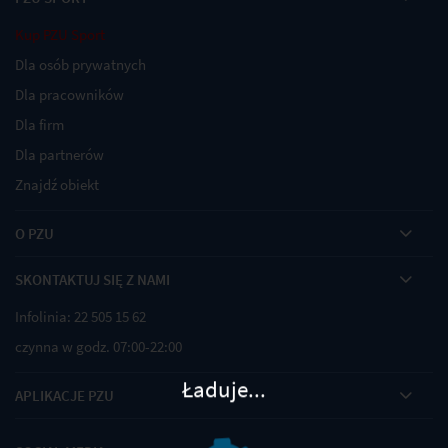
Kup PZU Sport
Dla osób prywatnych
Dla pracowników
Dla firm
Dla partnerów
Znajdź obiekt
O PZU
SKONTAKTUJ SIĘ Z NAMI
Infolinia: 22 505 15 62
czynna w godz. 07:00-22:00
Ładuje...
APLIKACJE PZU