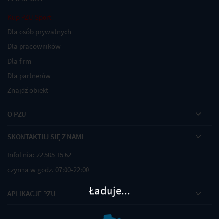
Kup PZU Sport
Dla osób prywatnych
Dla pracowników
Dla firm
Dla partnerów
Znajdź obiekt
O PZU
SKONTAKTUJ SIĘ Z NAMI
Infolinia: 22 505 15 62
czynna w godz. 07:00-22:00
Ładuje...
APLIKACJE PZU