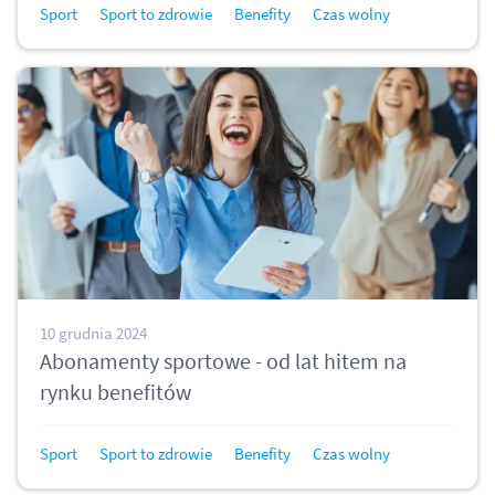
Sport
Sport to zdrowie
Benefity
Czas wolny
10 grudnia 2024
Abonamenty sportowe - od lat hitem na
rynku benefitów
Sport
Sport to zdrowie
Benefity
Czas wolny